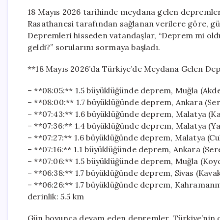
18 Mayıs 2026 tarihinde meydana gelen depremler 
Rasathanesi tarafından sağlanan verilere göre, gün
Depremleri hisseden vatandaşlar, “Deprem mi ol
geldi?” sorularını sormaya başladı.
**18 Mayıs 2026’da Türkiye’de Meydana Gelen De
– **08:05:** 1.5 büyüklüğünde deprem, Muğla (Akdeni
– **08:00:** 1.7 büyüklüğünde deprem, Ankara (Seref
– **07:43:** 1.6 büyüklüğünde deprem, Malatya (Kar
– **07:36:** 1.4 büyüklüğünde deprem, Malatya (Yak
– **07:27:** 1.6 büyüklüğünde deprem, Malatya (Cul
– **07:16:** 1.1 büyüklüğünde deprem, Ankara (Seref
– **07:06:** 1.5 büyüklüğünde deprem, Muğla (Koyce
– **06:38:** 1.7 büyüklüğünde deprem, Sivas (Kavak
– **06:26:** 1.7 büyüklüğünde deprem, Kahramanma
derinlik: 5.5 km
Gün boyunca devam eden depremler, Türkiye’nin çeşi