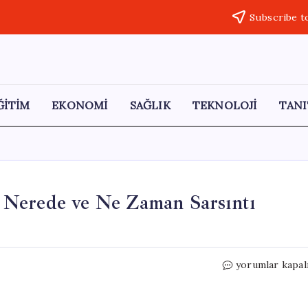
Subscribe t
ĞİTİM
EKONOMİ
SAĞLIK
TEKNOLOJİ
TANI
 Nerede ve Ne Zaman Sarsıntı
18
yorumlar kapal
Mayıs
2026
Deprem