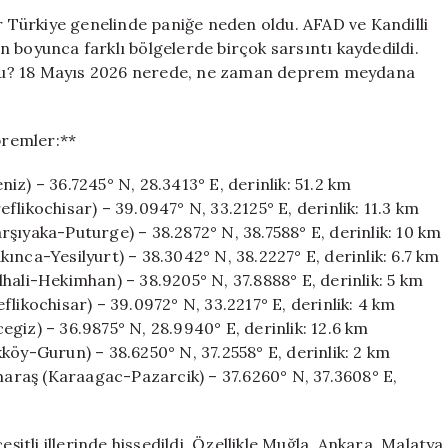
Raporu:
Türkiye genelinde paniğe neden oldu. AFAD ve Kandilli
Nerede
 boyunca farklı bölgelerde birçok sarsıntı kaydedildi.
ve
du? 18 Mayıs 2026 nerede, ne zaman deprem meydana
Ne
Zaman
Sarsıntı
premler:**
Oldu?
için
z) – 36.7245° N, 28.3413° E, derinlik: 51.2 km
likochisar) – 39.0947° N, 33.2125° E, derinlik: 11.3 km
şıyaka-Puturge) – 38.2872° N, 38.7588° E, derinlik: 10 km
ınca-Yesilyurt) – 38.3042° N, 38.2227° E, derinlik: 6.7 km
hali-Hekimhan) – 38.9205° N, 37.8888° E, derinlik: 5 km
likochisar) – 39.0972° N, 33.2217° E, derinlik: 4 km
giz) – 36.9875° N, 28.9940° E, derinlik: 12.6 km
köy-Gurun) – 38.6250° N, 37.2558° E, derinlik: 2 km
raş (Karaagac-Pazarcik) – 37.6260° N, 37.3608° E,
tli illerinde hissedildi. Özellikle Muğla, Ankara, Malatya