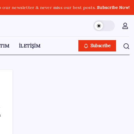
o our newsletter & never miss our best posts.
Subscribe Now!
TIM
İLETİŞİM
Subscribe
SON YAZILAR
ı
Trump’ın telefon trafiği ve sürpriz faiz
sinyali: Fed’de neler oluyor?