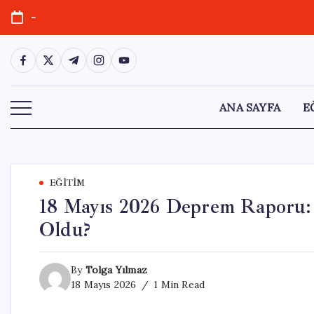
Skip
-
to
content
https://www.facebook.com/
https://twitter.com/
https://t.me/
https://www.instagram.com/
https://youtube.com/
ANA SAYFA
E
EĞITIM
18 Mayıs 2026 Deprem Raporu:
Oldu?
By
Tolga Yılmaz
18 Mayıs 2026
1 Min Read