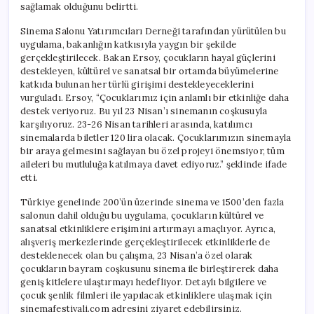
sağlamak olduğunu belirtti.
Sinema Salonu Yatırımcıları Derneği tarafından yürütülen bu
uygulama, bakanlığın katkısıyla yaygın bir şekilde
gerçekleştirilecek. Bakan Ersoy, çocukların hayal güçlerini
destekleyen, kültürel ve sanatsal bir ortamda büyümelerine
katkıda bulunan her türlü girişimi destekleyeceklerini
vurguladı. Ersoy, “Çocuklarımız için anlamlı bir etkinliğe daha
destek veriyoruz. Bu yıl 23 Nisan’ı sinemanın coşkusuyla
karşılıyoruz. 23-26 Nisan tarihleri arasında, katılımcı
sinemalarda biletler 120 lira olacak. Çocuklarımızın sinemayla
bir araya gelmesini sağlayan bu özel projeyi önemsiyor, tüm
aileleri bu mutluluğa katılmaya davet ediyoruz.” şeklinde ifade
etti.
Türkiye genelinde 200’ün üzerinde sinema ve 1500’den fazla
salonun dahil olduğu bu uygulama, çocukların kültürel ve
sanatsal etkinliklere erişimini artırmayı amaçlıyor. Ayrıca,
alışveriş merkezlerinde gerçekleştirilecek etkinliklerle de
desteklenecek olan bu çalışma, 23 Nisan’a özel olarak
çocukların bayram coşkusunu sinema ile birleştirerek daha
geniş kitlelere ulaştırmayı hedefliyor. Detaylı bilgilere ve
çocuk şenlik filmleri ile yapılacak etkinliklere ulaşmak için
sinemafestivali.com adresini ziyaret edebilirsiniz.