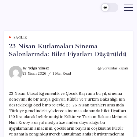
Skip
to
content
SAĞLIK
23 Nisan Kutlamaları Sinema
Salonlarında: Bilet Fiyatları Düşürüldü
23
By
Tolga Yılmaz
yorumlar kapalı
Nisan
23 Nisan 2026
1 Min Read
Kutlamaları
Sinema
Salonlarında:
23 Nisan Ulusal Egemenlik ve Çocuk Bayramı bu yıl, sinema
Bilet
deneyimi ile bir araya geliyor. Kültür ve Turizm Bakanlığı’nın
Fiyatları
Düşürüldü
desteklediği özel bir projeyle, 23-26 Nisan tarihleri arasında
için
Türkiye genelindeki yüzlerce sinema salonunda bilet fiyatları
120 lira olarak belirlenmiştir. Kültür ve Turizm Bakanı Mehmet
Nuri Ersoy, sosyal medya üzerinden duyurduğu bu
uygulamanın amacının, çocukların bayram coşkusunu kültür
ve sanatla zenginleştirerek unutulmaz anılar biriktirmelerini