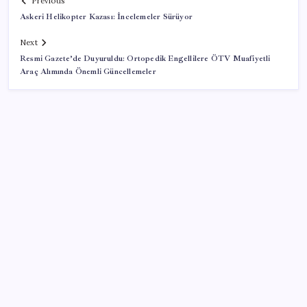
Previous
Askeri Helikopter Kazası: İncelemeler Sürüyor
Next
Resmi Gazete’de Duyuruldu: Ortopedik Engellilere ÖTV Muafiyetli
Araç Alımında Önemli Güncellemeler
SON YAZILAR
Ekran Kartı Fiyatlarına Zam Yolda: Yüzde 40’a Varan
Fiyat Artışı
Google Pixel Watch 5 Sızdırıldı: İşte Detaylar