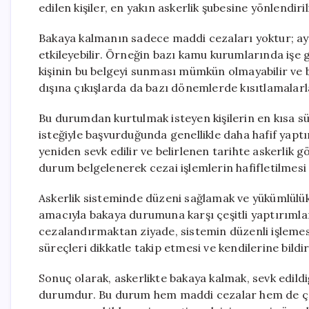
edilen kişiler, en yakın askerlik şubesine yönlendirili
Bakaya kalmanın sadece maddi cezaları yoktur; ayn
etkileyebilir. Örneğin bazı kamu kurumlarında işe gi
kişinin bu belgeyi sunması mümkün olmayabilir ve b
dışına çıkışlarda da bazı dönemlerde kısıtlamalarla 
Bu durumdan kurtulmak isteyen kişilerin en kısa sü
isteğiyle başvurduğunda genellikle daha hafif yaptır
yeniden sevk edilir ve belirlenen tarihte askerlik 
durum belgelenerek cezai işlemlerin hafifletilmesi 
Askerlik sisteminde düzeni sağlamak ve yükümlülük
amacıyla bakaya durumuna karşı çeşitli yaptırımla
cezalandırmaktan ziyade, sistemin düzenli işlemesi
süreçleri dikkatle takip etmesi ve kendilerine bild
Sonuç olarak, askerlikte bakaya kalmak, sevk edildiğ
durumdur. Bu durum hem maddi cezalar hem de çeşit