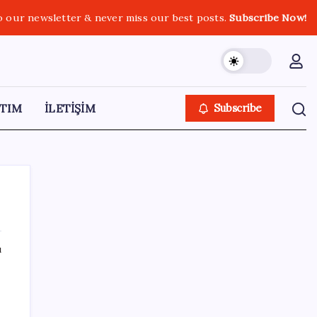
o our newsletter & never miss our best posts.
Subscribe Now!
TIM
İLETİŞİM
Subscribe
ı
SON YAZILAR
Erdoğan ve YAŞ üyeleri, Anıtkabir’i ziyaret
etti