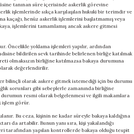
için
disine tanınan süre içerisinde askerlik görevine
ik işlemlerinde sıkça karşılaşılan hukuki bir terimdir ve
ma kaçağı, henüz askerlik işlemlerini başlatmamış veya
akaya, işlemlerini tamamlamış ancak askere gitmesi
şur. Öncelikle yoklama işlemleri yapılır, ardından
disine bildirilen sevk tarihinde belirlenen birliğe katılmak
ereti olmaksızın birliğine katılmazsa bakaya durumuna
olarak değerlendirilir.
iler bilinçli olarak askere gitmek istemediği için bu durumu
sağlık sorunları gibi sebeplerle zamanında birliğine
u durumun resmi olarak belgelenmesi ve ilgili makamlara
k işlem görür.
ulanır. Bu ceza, kişinin ne kadar süreyle bakaya kaldığına
tarı da artabilir. Bunun yanı sıra, kişi yakalandığı
leri tarafından yapılan kontrollerde bakaya olduğu tespit