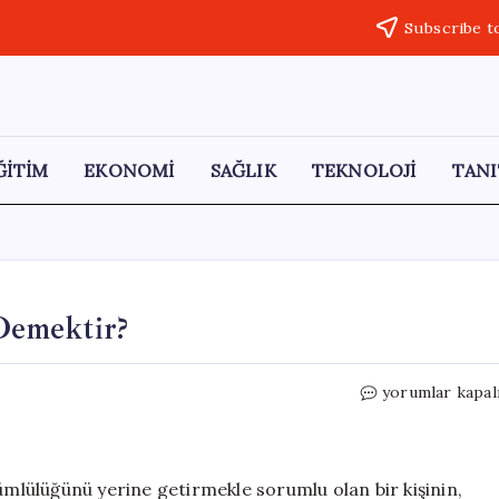
Subscribe t
ĞİTİM
EKONOMİ
SAĞLIK
TEKNOLOJİ
TANI
Demektir?
Askerlikte
yorumlar kapal
Bakaya
Kalmak
Ne
Demektir?
ümlülüğünü yerine getirmekle sorumlu olan bir kişinin,