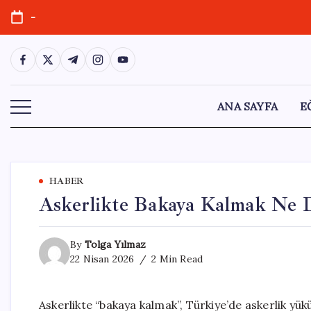
Skip
-
to
content
https://www.facebook.com/
https://twitter.com/
https://t.me/
https://www.instagram.com/
https://youtube.com/
ANA SAYFA
E
HABER
Askerlikte Bakaya Kalmak Ne 
By
Tolga Yılmaz
22 Nisan 2026
2 Min Read
Askerlikte “bakaya kalmak”, Türkiye’de askerlik yük