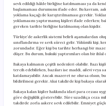
sevk edildiği hâlde birliğine katılmaması ya da ken
başlamaması durumunu ifade eder. Bu kavram, askerl
yoklama kaçağı ile karıştırılmaması gerekir. Yokla
yoklamasını yaptırmamış kişileri ifade ederken; b
gereken tarihte birliğine katılmamış olan kişidir.
Türkiye’de askerlik sistemi belirli aşamalardan olu
sınıflandırma ve sevk süreci gelir. Yükümlü kişi, ken
zorundadır. Eğer kişi bu tarihte herhangi bir maz
düşer. Bu durum, hukuki yaptırımları olan bir ihlal 
Bakaya kalmanın çeşitli nedenleri olabilir. Bazı kiş
tercih edebilirken, bazıları ise maddi, ailevi veya 
katılamayabilir. Ancak mazeret ne olursa olsun, b
bildirilmesi gerekir. Aksi takdirde kişi bakaya olara
Bakaya kalan kişiler hakkında idari para cezası uyg
göre değişiklik gösterebilir. Süre uzadıkça ceza mik
takdirde zorla askere sevk edilebilir. Emniyet güç