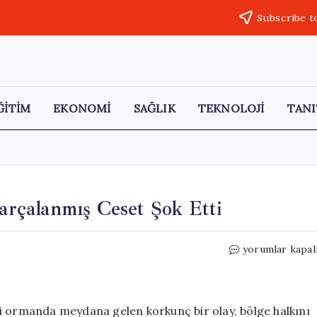
Subscribe t
ĞİTİM
EKONOMİ
SAĞLIK
TEKNOLOJİ
TANI
rçalanmış Ceset Şok Etti
Ceyhan’da
yorumlar kapal
Ormanda
Bulunan
Parçalanmış
Ceset
i ormanda meydana gelen korkunç bir olay, bölge halkını