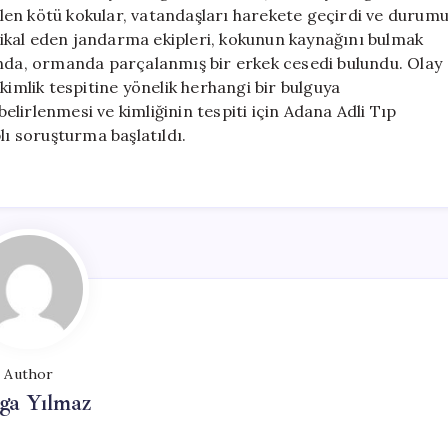
Şok
len kötü kokular, vatandaşları harekete geçirdi ve durum
Etti
intikal eden jandarma ekipleri, kokunun kaynağını bulmak
için
unda, ormanda parçalanmış bir erkek cesedi bulundu. Olay
kimlik tespitine yönelik herhangi bir bulguya
lirlenmesi ve kimliğinin tespiti için Adana Adli Tıp
lı soruşturma başlatıldı.
Author
ga Yılmaz