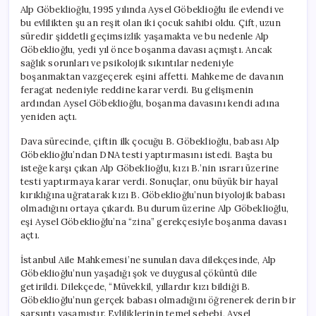
Çıktı
Alp Göbeklioğlu, 1995 yılında Aysel Göbeklioğlu ile evlendi ve
için
bu evlilikten şu an reşit olan iki çocuk sahibi oldu. Çift, uzun
süredir şiddetli geçimsizlik yaşamakta ve bu nedenle Alp
Göbeklioğlu, yedi yıl önce boşanma davası açmıştı. Ancak
sağlık sorunları ve psikolojik sıkıntılar nedeniyle
boşanmaktan vazgeçerek eşini affetti. Mahkeme de davanın
feragat nedeniyle reddine karar verdi. Bu gelişmenin
ardından Aysel Göbeklioğlu, boşanma davasını kendi adına
yeniden açtı.
Dava sürecinde, çiftin ilk çocuğu B. Göbeklioğlu, babası Alp
Göbeklioğlu’ndan DNA testi yaptırmasını istedi. Başta bu
isteğe karşı çıkan Alp Göbeklioğlu, kızı B.’nin ısrarı üzerine
testi yaptırmaya karar verdi. Sonuçlar, onu büyük bir hayal
kırıklığına uğratarak kızı B. Göbeklioğlu’nun biyolojik babası
olmadığını ortaya çıkardı. Bu durum üzerine Alp Göbeklioğlu,
eşi Aysel Göbeklioğlu’na “zina” gerekçesiyle boşanma davası
açtı.
İstanbul Aile Mahkemesi’ne sunulan dava dilekçesinde, Alp
Göbeklioğlu’nun yaşadığı şok ve duygusal çöküntü dile
getirildi. Dilekçede, “Müvekkil, yıllardır kızı bildiği B.
Göbeklioğlu’nun gerçek babası olmadığını öğrenerek derin bir
sarsıntı yaşamıştır. Evliliklerinin temel sebebi, Aysel