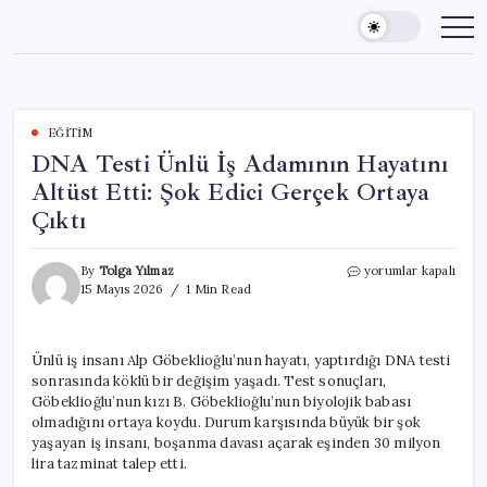
Skip
to
content
EĞITIM
DNA Testi Ünlü İş Adamının Hayatını
Altüst Etti: Şok Edici Gerçek Ortaya
Çıktı
DNA
By
Tolga Yılmaz
yorumlar kapalı
Testi
15 Mayıs 2026
1 Min Read
Ünlü
İş
Adamının
Ünlü iş insanı Alp Göbeklioğlu’nun hayatı, yaptırdığı DNA testi
Hayatını
sonrasında köklü bir değişim yaşadı. Test sonuçları,
Altüst
Etti:
Göbeklioğlu’nun kızı B. Göbeklioğlu’nun biyolojik babası
Şok
olmadığını ortaya koydu. Durum karşısında büyük bir şok
Edici
yaşayan iş insanı, boşanma davası açarak eşinden 30 milyon
Gerçek
lira tazminat talep etti.
Ortaya