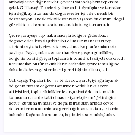
ambalajları ve diğer atıklar, çevreci vatandaşların tepkisini
çekti. Gökkuşağı Tepeleri, yalnızca fotoğrafçılar ve turistler
için değil, aynı zamanda doğaseverler için de önemli bir
destinasyon. Ancak etkinlik sonrası yaşanan bu durum, doğal
güzelliklerin korunması konusundaki kaygıları artırdı.
Çevre yürüyüşü yapmak amacıyla bölgeye giden bazı
doğaseverler, karşılaştıkları bu olumsuz manzarayı cep
telefonlarıyla belgeleyerek sosyal medya platformlarında
paylaştı. Paylaşımlar sonrası harekete geçen gönüllüler,
bölgenin temizliği için topluca bir temizlik faaliyeti düzenledi.
Katılımcılar, bu tür etkinliklerin ardından çevre temizliğine
daha fazla özen gösterilmesi gerektiğinin altını çizdi.
Gökkuşağı Tepeleri, her yıl binlerce ziyaretçiyi ağırlayarak
bölgenin turizm değerini artırıyor. Yetkililer ve çevre
aktivistleri, toplu etkinliklerde organizatörlerin temizlik
konusuna daha dikkatli olması, ziyaretçilerin “getirdiğini
götür” kuralına uyması ve doğal miras alanlarında çevre
denetimlerinin artırılması gerektiği konusunda uyarılarda
bulundu. Doğanın korunması, hepimizin sorumluluğudur.