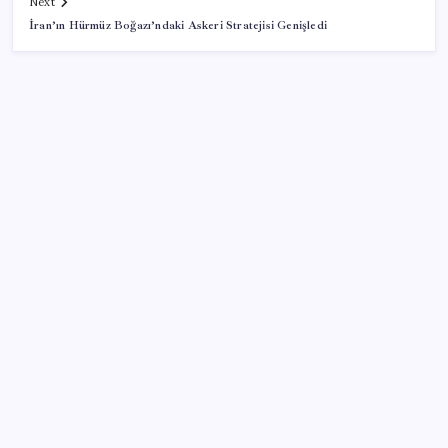
Next
İran’ın Hürmüz Boğazı’ndaki Askeri Stratejisi Genişledi
SON YAZILAR
Ekran Kartı Fiyatlarına Zam Yolda: Yüzde 40’a Varan
Fiyat Artışı
Google Pixel Watch 5 Sızdırıldı: İşte Detaylar
ABD, İran-Umman anlaşması sonrası ablukayı
kaldıracak
İYİ Parti’den ‘çerçeve yasa’ hamlesi: Komisyon’dan