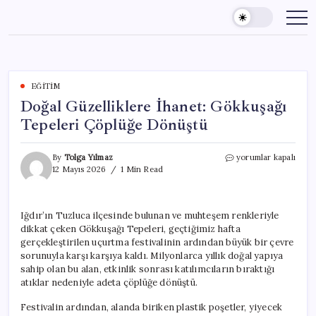
Skip
to
content
EĞITIM
Doğal Güzelliklere İhanet: Gökkuşağı
Tepeleri Çöplüğe Dönüştü
Doğal
By
Tolga Yılmaz
yorumlar kapalı
Güzelliklere
12 Mayıs 2026
1 Min Read
İhanet:
Gökkuşağı
Tepeleri
Iğdır’ın Tuzluca ilçesinde bulunan ve muhteşem renkleriyle
Çöplüğe
dikkat çeken Gökkuşağı Tepeleri, geçtiğimiz hafta
Dönüştü
için
gerçekleştirilen uçurtma festivalinin ardından büyük bir çevre
sorunuyla karşı karşıya kaldı. Milyonlarca yıllık doğal yapıya
sahip olan bu alan, etkinlik sonrası katılımcıların bıraktığı
atıklar nedeniyle adeta çöplüğe dönüştü.
Festivalin ardından, alanda biriken plastik poşetler, yiyecek