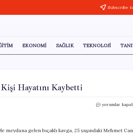
Subscribe t
ĞİTİM
EKONOMİ
SAĞLIK
TEKNOLOJİ
TANI
 Kişi Hayatını Kaybetti
Eskişehir’de
yorumlar kapal
Bıçaklı
Kavga:
Bir
Kişi
yle meydana gelen bıçaklı kavga, 25 yaşındaki Mehmet Can