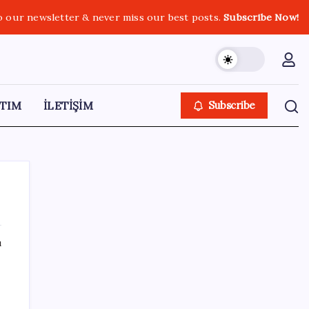
o our newsletter & never miss our best posts.
Subscribe Now!
TIM
İLETİŞİM
Subscribe
ı
SON YAZILAR
Ekran Kartı Fiyatlarına Zam Yolda: Yüzde
40’a Varan Fiyat Artışı