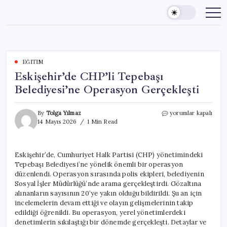
Skip
to
content
EĞITIM
Eskişehir’de CHP’li Tepebaşı
Belediyesi’ne Operasyon Gerçekleşti
Eskişehir’de
By
Tolga Yılmaz
yorumlar kapalı
CHP’li
14 Mayıs 2026
1 Min Read
Tepebaşı
Belediyesi’ne
Operasyon
Eskişehir’de, Cumhuriyet Halk Partisi (CHP) yönetimindeki
Gerçekleşti
Tepebaşı Belediyesi’ne yönelik önemli bir operasyon
için
düzenlendi. Operasyon sırasında polis ekipleri, belediyenin
Sosyal İşler Müdürlüğü’nde arama gerçekleştirdi. Gözaltına
alınanların sayısının 20’ye yakın olduğu bildirildi. Şu an için
incelemelerin devam ettiği ve olayın gelişmelerinin takip
edildiği öğrenildi. Bu operasyon, yerel yönetimlerdeki
denetimlerin sıkılaştığı bir dönemde gerçekleşti. Detaylar ve