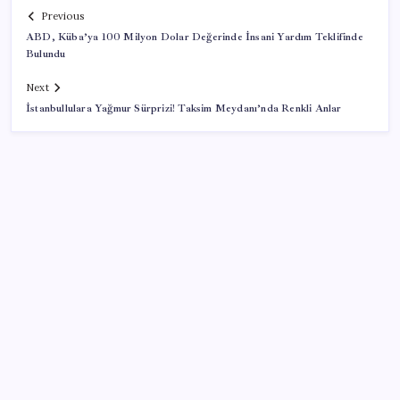
Previous
ABD, Küba’ya 100 Milyon Dolar Değerinde İnsani Yardım Teklifinde
Bulundu
Next
İstanbullulara Yağmur Sürprizi! Taksim Meydanı’nda Renkli Anlar
SON YAZILAR
Çıkarılabilir Bataryalı Telefonlar Geri Dönüyor
2026 YÖKDİL/2 ne zaman, saat kaçta? YÖKDİL/2
sınavı kaç dakika, kaç soru?