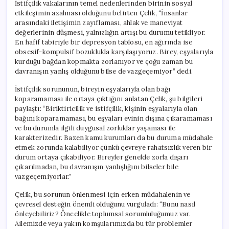
İstifçilik vakalarının temel nedenlerinden birinin sosyal
etkileşimin azalması olduğunu belirten Çelik, “İnsanlar
arasındaki iletişimin zayıflaması, ahlak ve maneviyat
değerlerinin düşmesi, yalnızlığın artışı bu durumu tetikliyor.
En hafif tabiriyle bir depresyon tablosu, en ağırında ise
obsesif-kompulsif bozuklukla karşılaşıyoruz. Birey, eşyalarıyla
kurduğu bağdan kopmakta zorlanıyor ve çoğu zaman bu
davranışın yanlış olduğunu bilse de vazgeçemiyor” dedi.
İstifçilik sorununun, bireyin eşyalarıyla olan bağı
koparamaması ile ortaya çıktığını anlatan Çelik, şu bilgileri
paylaştı: “Biriktiricilik ve istifçilik, kişinin eşyalarıyla olan
bağını koparamaması, bu eşyaları evinin dışına çıkaramaması
ve bu durumla ilgili duygusal zorluklar yaşaması ile
karakterizedir. Bazen kamu kurumları da bu duruma müdahale
etmek zorunda kalabiliyor çünkü çevreye rahatsızlık veren bir
durum ortaya çıkabiliyor. Bireyler genelde zorla dışarı
çıkarılmadan, bu davranışın yanlışlığını bilseler bile
vazgeçemiyorlar.”
Çelik, bu sorunun önlenmesi için erken müdahalenin ve
çevresel desteğin önemli olduğunu vurguladı: “Bunu nasıl
önleyebiliriz? Öncelikle toplumsal sorumluluğumuz var.
Ailemizde veya yakın komşularımızda bu tür problemler