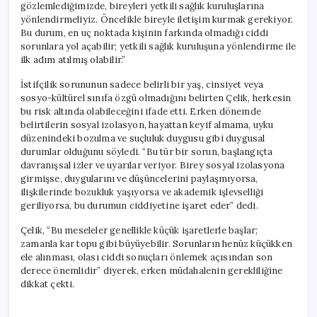
gözlemlediğimizde, bireyleri yetkili sağlık kuruluşlarına
yönlendirmeliyiz. Öncelikle bireyle iletişim kurmak gerekiyor.
Bu durum, en uç noktada kişinin farkında olmadığı ciddi
sorunlara yol açabilir; yetkili sağlık kuruluşuna yönlendirme ile
ilk adım atılmış olabilir.”
İstifçilik sorununun sadece belirli bir yaş, cinsiyet veya
sosyo-kültürel sınıfa özgü olmadığını belirten Çelik, herkesin
bu risk altında olabileceğini ifade etti. Erken dönemde
belirtilerin sosyal izolasyon, hayattan keyif almama, uyku
düzenindeki bozulma ve suçluluk duygusu gibi duygusal
durumlar olduğunu söyledi. “Bu tür bir sorun, başlangıçta
davranışsal izler ve uyarılar veriyor. Birey sosyal izolasyona
girmişse, duygularını ve düşüncelerini paylaşmıyorsa,
ilişkilerinde bozukluk yaşıyorsa ve akademik işlevselliği
geriliyorsa, bu durumun ciddiyetine işaret eder” dedi.
Çelik, “Bu meseleler genellikle küçük işaretlerle başlar;
zamanla kar topu gibi büyüyebilir. Sorunların henüz küçükken
ele alınması, olası ciddi sonuçları önlemek açısından son
derece önemlidir” diyerek, erken müdahalenin gerekliliğine
dikkat çekti.