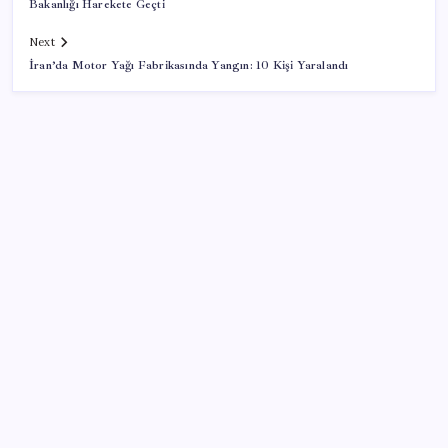
Bakanlığı Harekete Geçti
Next
İran’da Motor Yağı Fabrikasında Yangın: 10 Kişi Yaralandı
SON YAZILAR
Ekran Kartı Fiyatlarına Zam Yolda: Yüzde 40’a Varan
Fiyat Artışı
Google Pixel Watch 5 Sızdırıldı: İşte Detaylar
ABD, İran-Umman anlaşması sonrası ablukayı
kaldıracak