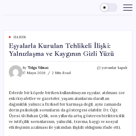
Skip
to
content
HABER
Eşyalarla Kurulan Tehlikeli İlişki:
Yalnızlaşma ve Kaygının Gizli Yüzü
Eşyalarla
By
Tolga Yılmaz
yorumlar kapalı
Kurulan
17 Mayıs 2026
2 Min Read
Tehlikeli
İlişki:
Yalnızlaşma
Evlerde bir köşede biriken kullanılmayan eşyalar, atılması zor
ve
eski kıyafetler ve gazeteler, yaşam alanlarını daraltan
Kaygının
Gizli
dağınıklık yalnızca fiziksel bir karmaşa değil, aynı zamanda
Yüzü
derin psikolojik sorunların da göstergesi olabilir. Dr. Öğr.
için
Üyesi Ali Ruhan Çelik, son yıllarda artış gösteren biriktiricilik
ve istifçilik sorunlarının, yalnızlık, travma, kaygı ve sosyal
etkileşimin azalması ile yakından ilişkili olduğunu ifade etti.