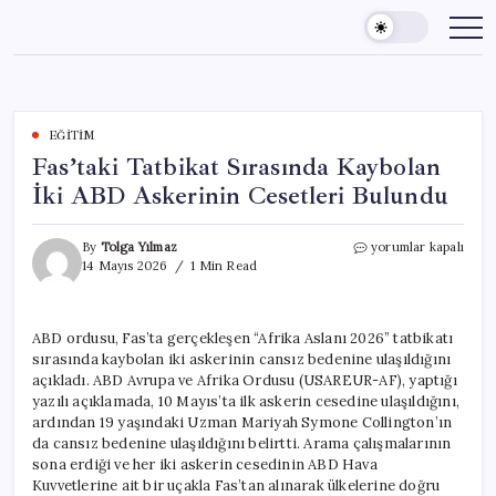
Skip
to
content
EĞITIM
Fas’taki Tatbikat Sırasında Kaybolan
İki ABD Askerinin Cesetleri Bulundu
Fas’taki
By
Tolga Yılmaz
yorumlar kapalı
Tatbikat
14 Mayıs 2026
1 Min Read
Sırasında
Kaybolan
İki
ABD ordusu, Fas’ta gerçekleşen “Afrika Aslanı 2026” tatbikatı
ABD
sırasında kaybolan iki askerinin cansız bedenine ulaşıldığını
Askerinin
Cesetleri
açıkladı. ABD Avrupa ve Afrika Ordusu (USAREUR-AF), yaptığı
Bulundu
yazılı açıklamada, 10 Mayıs’ta ilk askerin cesedine ulaşıldığını,
için
ardından 19 yaşındaki Uzman Mariyah Symone Collington’ın
da cansız bedenine ulaşıldığını belirtti. Arama çalışmalarının
sona erdiği ve her iki askerin cesedinin ABD Hava
Kuvvetlerine ait bir uçakla Fas’tan alınarak ülkelerine doğru