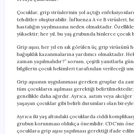
Çocuklar, grip virüslerinin yol açtığı enfeksiyonla
tehditler oluşturabilir. İnfluenza A ve B virüsleri, 
hastalığın yayılmasına neden olmaktadır. Özellikle
yüksektir; her yıl, bu yaş grubunda binlerce çocuk
Grip aşısı, her yıl en sık görülen üç grip virüsünü 
bağışıklık kazanmalarına yardımcı olmaktadır. Hek
zaman yapılmalıdır?” sorusu, çeşitli yanıtlarla 
bilgilerin çocuk hekimleri tarafından verileceği u
Grip aşısının uygulanması gereken gruplar da zama
tüm çocukların aşılması gerektiği belirtilmektedir
genellikle daha ağırdır. Ayrıca, astım veya akciğer 
yaşayan çocuklar gibi belirli durumları olan bireyl
Ayrıca iki yaş altındaki çocuklarda ciddi komplikas
grubun korunması oldukça önemlidir. CDC’nin öneri
çocuklara grip aşısı yapılması gerektiği ifade edilm