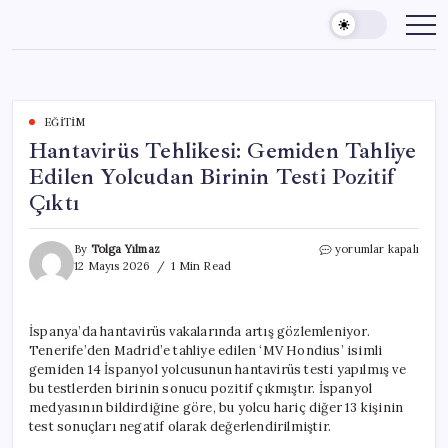
Skip
to
content
EĞITIM
Hantavirüs Tehlikesi: Gemiden Tahliye
Edilen Yolcudan Birinin Testi Pozitif
Çıktı
Hantavirüs
By
Tolga Yılmaz
yorumlar kapalı
Tehlikesi:
12 Mayıs 2026
1 Min Read
Gemiden
Tahliye
Edilen
İspanya’da hantavirüs vakalarında artış gözlemleniyor.
Yolcudan
Tenerife’den Madrid’e tahliye edilen ‘MV Hondius’ isimli
Birinin
Testi
gemiden 14 İspanyol yolcusunun hantavirüs testi yapılmış ve
Pozitif
bu testlerden birinin sonucu pozitif çıkmıştır. İspanyol
Çıktı
medyasının bildirdiğine göre, bu yolcu hariç diğer 13 kişinin
için
test sonuçları negatif olarak değerlendirilmiştir.