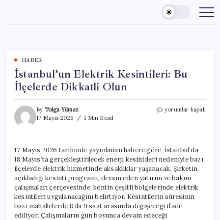
Skip
to
content
HABER
İstanbul’un Elektrik Kesintileri: Bu
İlçelerde Dikkatli Olun
İstanbul’un
By
Tolga Yılmaz
yorumlar kapalı
Elektrik
17 Mayıs 2026
1 Min Read
Kesintileri:
Bu
İlçelerde
17 Mayıs 2026 tarihinde yayınlanan habere göre, İstanbul’da
Dikkatli
18 Mayıs’ta gerçekleştirilecek enerji kesintileri nedeniyle bazı
Olun
için
ilçelerde elektrik hizmetinde aksaklıklar yaşanacak. Şirketin
açıkladığı kesinti programı, devam eden yatırım ve bakım
çalışmaları çerçevesinde, kentin çeşitli bölgelerinde elektrik
kesintileri uygulanacağını belirtiyor. Kesintilerin süresinin
bazı mahallelerde 8 ila 9 saat arasında değişeceği ifade
ediliyor. Çalışmaların gün boyunca devam edeceği