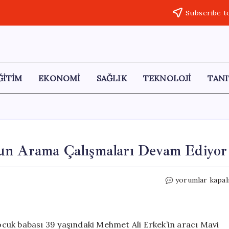
Subscribe t
ĞİTİM
EKONOMİ
SAĞLIK
TEKNOLOJİ
TANI
un Arama Çalışmaları Devam Ediyor
Kayıp
yorumlar kapal
Baba
için
Kanyon’da
Yoğun
çocuk babası 39 yaşındaki Mehmet Ali Erkek’in aracı Mavi