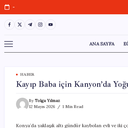
Skip
-
to
content
https://www.facebook.com/
https://twitter.com/
https://t.me/
https://www.instagram.com/
https://youtube.com/
ANA SAYFA
E
HABER
Kayıp Baba için Kanyon’da Yoğ
By
Tolga Yılmaz
12 Mayıs 2026
1 Min Read
Konya’da yaklaşık altı gündür kaybolan evli ve iki 