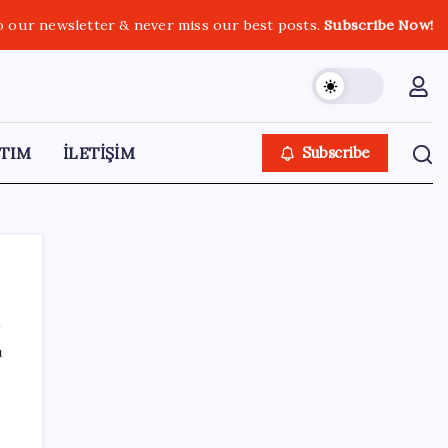
o our newsletter & never miss our best posts.
Subscribe Now!
TIM
İLETİŞİM
Subscribe
ı
SON YAZILAR
Yapay Zeka ile Üretilen Müziklere Filigran
Geliyor