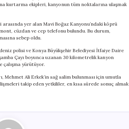
Arama
a kurtarma ekipleri, kanyonun tüm noktalarına ulaşmak
Çalışmaları
Devam
Ediyor
eri arasında yer alan Mavi Boğaz Kanyonu’ndaki köprü
için
it mont, cüzdan ve cep telefonu bulundu. Bu durum,
rmasına sebep oldu.
eniz polisi ve Konya Büyükşehir Belediyesi İtfaiye Daire
Çarşamba Çayı boyunca uzanan 30 kilometrelik kanyon
le çalışma yürütüyor.
arı, Mehmet Ali Erkek’in sağ salim bulunması için umutla
lişmeleri takip eden yetkililer, en kısa sürede sonuç almak