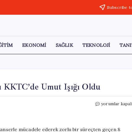
Subscribe t
ĞİTİM
EKONOMİ
SAĞLIK
TEKNOLOJİ
TANI
 KKTC’de Umut Işığı Oldu
LÖSEV’in
yorumlar kapal
Kahraman
Çocukları
KKTC’de
Umut
 kanserle mücadele ederek zorlu bir süreçten geçen 8