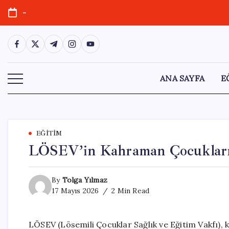
Skip
-
to
content
https://www.facebook.com/
https://twitter.com/
https://t.me/
https://www.instagram.com/
https://youtube.com/
ANA SAYFA
E
EĞITIM
LÖSEV’in Kahraman Çocukları
By
Tolga Yılmaz
17 Mayıs 2026
2 Min Read
LÖSEV (Lösemili Çocuklar Sağlık ve Eğitim Vakfı),