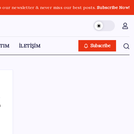
o our newsletter & never miss our best posts.
Subscribe Now!
TIM
İLETİŞİM
Subscribe
ı
SON YAZILAR
Erdoğan ve YAŞ üyeleri, Anıtkabir’i ziyaret
etti