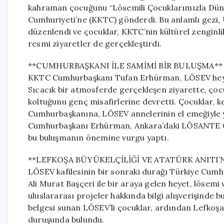
kahraman çocuğunu “Lösemili Çocuklarımızla Düny
Cumhuriyeti’ne (KKTC) gönderdi. Bu anlamlı gezi, 
düzenlendi ve çocuklar, KKTC’nin kültürel zenginli
resmi ziyaretler de gerçekleştirdi.
**CUMHURBAŞKANI İLE SAMİMİ BİR BULUŞMA**
KKTC Cumhurbaşkanı Tufan Erhürman, LÖSEV heyet
Sıcacık bir atmosferde gerçekleşen ziyarette, çocu
koltuğunu genç misafirlerine devretti. Çocuklar, ke
Cumhurbaşkanına, LÖSEV annelerinin el emeğiyle ya
Cumhurbaşkanı Erhürman, Ankara’daki LÖSANTE Çoc
bu buluşmanın önemine vurgu yaptı.
**LEFKOŞA BÜYÜKELÇİLİĞİ VE ATATÜRK ANITI’
LÖSEV kafilesinin bir sonraki durağı Türkiye Cumhur
Ali Murat Başçeri ile bir araya gelen heyet, lösemi
uluslararası projeler hakkında bilgi alışverişinde 
belgesi sunan LÖSEV’li çocuklar, ardından Lefkoşa
duruşunda bulundu.