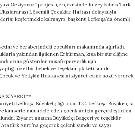
Işığı
ayı Geziyoruz” projesi çerçevesinde Kuzey Kıbrıs Türk
Oldu
Uluslararası Lösemili Çocuklar Haftası dolayısıyla
için
klerini keşfetmekle kalmayıp, başkent Lefkoşa’da önemli
ini ve beraberindeki çocukları makamında ağırladı.
klarla yakından ilgilenen Erhürman, kısa bir süreliğine
ndilerine gösterilen misafirperverlik için
ptığı özel bir bebek ve teşekkür plaketi sundu.
uk ve Yetişkin Hastanesi’ni ziyaret etme sözü vererek,
NA ZİYARET**
iyeti Lefkoşa Büyükelçiliği oldu. T.C. Lefkoşa Büyükelçisi
 ve kanserle mücadele eden çocuklar için gerçekleştirilen
bulundu. Ziyaret anısına Büyükelçi Başçeri’ye teşekkür
 Atatürk Anıtı’na geçerek çelenk sundu ve saygı