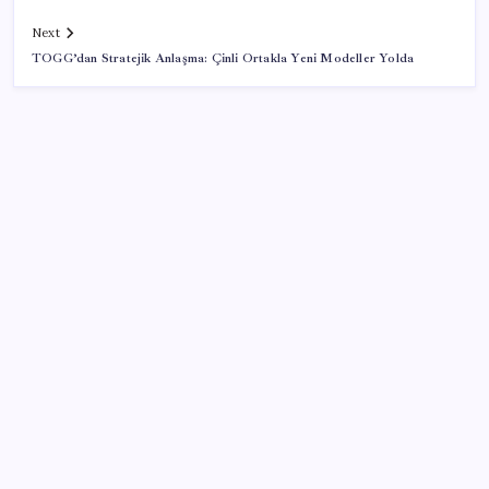
Next
TOGG’dan Stratejik Anlaşma: Çinli Ortakla Yeni Modeller Yolda
SON YAZILAR
Çin pazarını altüst etmişti: Otomotiv devi Avrupa’ya
açıldı
Konya’da para geçmeyen otel açıldı: Yemek de
konaklama da bedava ama tek bir şartı var
Erdoğan ve YAŞ üyeleri, Anıtkabir’i ziyaret etti