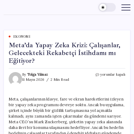
Skip
to
content
EKONOMI
Meta’da Yapay Zeka Krizi: Çalışanlar,
Gelecekteki Rekabetçi İstihdamı mı
Eğitiyor?
Meta’da
By
Tolga Yılmaz
yorumlar kapalı
Yapay
11 Mayıs 2026
2 Min Read
Zeka
Krizi:
Çalışanlar,
Meta, çalışanlarının klavye, fare ve ekran hareketlerini izleyen
Gelecekteki
bir yapay zeka programını devreye soktu. Ancak bu uygulama,
Rekabetçi
İstihdamı
şirket içinde büyük bir gizlilik tartışmasına yol açmakla
mı
kalmadı, aynı zamanda işten çıkarmalar da gündemi sarıyor.
Eğitiyor?
Meta CEO’su Mark Zuckerberg, şirketin yapay zeka alanında
için
daha ileri bir konuma ulaşmasını hedefliyor. Ancak bu hedefin
bedelinin çalışanlar tarafından ödendiği iddiaları gündemde.