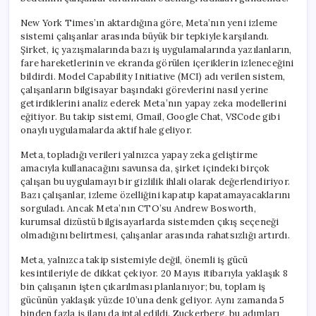
New York Times’ın aktardığına göre, Meta’nın yeni izleme
sistemi çalışanlar arasında büyük bir tepkiyle karşılandı.
Şirket, iç yazışmalarında bazı iş uygulamalarında yazılanların,
fare hareketlerinin ve ekranda görülen içeriklerin izleneceğini
bildirdi. Model Capability Initiative (MCI) adı verilen sistem,
çalışanların bilgisayar başındaki görevlerini nasıl yerine
getirdiklerini analiz ederek Meta’nın yapay zeka modellerini
eğitiyor. Bu takip sistemi, Gmail, Google Chat, VSCode gibi
onaylı uygulamalarda aktif hale geliyor.
Meta, topladığı verileri yalnızca yapay zeka geliştirme
amacıyla kullanacağını savunsa da, şirket içindeki birçok
çalışan bu uygulamayı bir gizlilik ihlali olarak değerlendiriyor.
Bazı çalışanlar, izleme özelliğini kapatıp kapatamayacaklarını
sorguladı. Ancak Meta’nın CTO’su Andrew Bosworth,
kurumsal dizüstü bilgisayarlarda sistemden çıkış seçeneği
olmadığını belirtmesi, çalışanlar arasında rahatsızlığı artırdı.
Meta, yalnızca takip sistemiyle değil, önemli iş gücü
kesintileriyle de dikkat çekiyor. 20 Mayıs itibarıyla yaklaşık 8
bin çalışanın işten çıkarılması planlanıyor; bu, toplam iş
gücünün yaklaşık yüzde 10’una denk geliyor. Aynı zamanda 5
binden fazla iş ilanı da iptal edildi. Zuckerberg, bu adımları