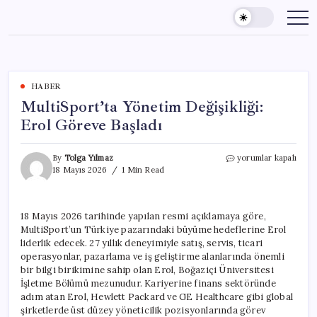
Skip
to
content
HABER
MultiSport’ta Yönetim Değişikliği:
Erol Göreve Başladı
MultiSport’ta
By
Tolga Yılmaz
yorumlar kapalı
Yönetim
18 Mayıs 2026
1 Min Read
Değişikliği:
Erol
Göreve
18 Mayıs 2026 tarihinde yapılan resmi açıklamaya göre,
Başladı
MultiSport’un Türkiye pazarındaki büyüme hedeflerine Erol
için
liderlik edecek. 27 yıllık deneyimiyle satış, servis, ticari
operasyonlar, pazarlama ve iş geliştirme alanlarında önemli
bir bilgi birikimine sahip olan Erol, Boğaziçi Üniversitesi
İşletme Bölümü mezunudur. Kariyerine finans sektöründe
adım atan Erol, Hewlett Packard ve GE Healthcare gibi global
şirketlerde üst düzey yöneticilik pozisyonlarında görev