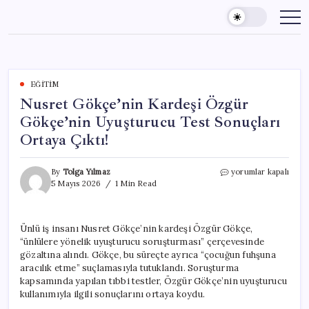
Skip
to
content
EĞITIM
Nusret Gökçe’nin Kardeşi Özgür
Gökçe’nin Uyuşturucu Test Sonuçları
Ortaya Çıktı!
Nusret
By
Tolga Yılmaz
yorumlar kapalı
Gökçe’nin
5 Mayıs 2026
1 Min Read
Kardeşi
Özgür
Gökçe’nin
Ünlü iş insanı Nusret Gökçe’nin kardeşi Özgür Gökçe,
Uyuşturucu
“ünlülere yönelik uyuşturucu soruşturması” çerçevesinde
Test
Sonuçları
gözaltına alındı. Gökçe, bu süreçte ayrıca “çocuğun fuhşuna
Ortaya
aracılık etme” suçlamasıyla tutuklandı. Soruşturma
Çıktı!
kapsamında yapılan tıbbi testler, Özgür Gökçe’nin uyuşturucu
için
kullanımıyla ilgili sonuçlarını ortaya koydu.