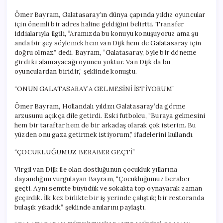
Ömer Bayram, Galatasaray’ın dünya çapında yıldız oyuncular
için önemli bir adres haline geldiğini belirtti. Transfer
iddialarıyla ilgili, “Aramızda bu konuyu konuşuyoruz ama şu
anda bir şey söylemek hem van Dijk hem de Galatasaray için
doğru olmaz,” dedi. Bayram, “Galatasaray, öyle bir döneme
girdi ki alamayacağı oyuncu yoktur. Van Dijk da bu
oyunculardan biridir,” şeklinde konuştu.
“ONUN GALATASARAY’A GELMESİNİ İSTİYORUM”
Ömer Bayram, Hollandalı yıldızı Galatasaray’da görme
arzusunu açıkça dile getirdi. Eski futbolcu, “Buraya gelmesini
hem bir taraftar hem de bir arkadaş olarak çok isterim. Bu
yüzden onu gaza getirmek istiyorum,” ifadelerini kullandı.
“ÇOCUKLUĞUMUZ BERABER GEÇTİ”
Virgil van Dijk ile olan dostluğunun çocukluk yıllarına
dayandığını vurgulayan Bayram, “Çocukluğumuz beraber
geçti. Aynı semtte büyüdük ve sokakta top oynayarak zaman
geçirdik. İlk kez birlikte bir iş yerinde çalıştık; bir restoranda
bulaşık yıkadık,” şeklinde anılarını paylaştı.