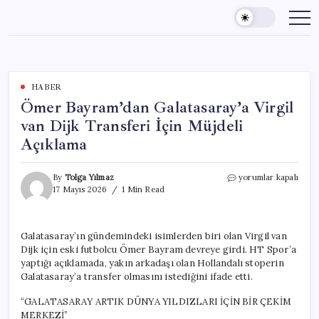
Skip
to
content
HABER
Ömer Bayram’dan Galatasaray’a Virgil
van Dijk Transferi İçin Müjdeli
Açıklama
Ömer
By
Tolga Yılmaz
yorumlar kapalı
Bayram’dan
17 Mayıs 2026
1 Min Read
Galatasaray’a
Virgil
van
Galatasaray’ın gündemindeki isimlerden biri olan Virgil van
Dijk
Dijk için eski futbolcu Ömer Bayram devreye girdi. HT Spor’a
Transferi
İçin
yaptığı açıklamada, yakın arkadaşı olan Hollandalı stoperin
Müjdeli
Galatasaray’a transfer olmasını istediğini ifade etti.
Açıklama
için
“GALATASARAY ARTIK DÜNYA YILDIZLARI İÇİN BİR ÇEKİM
MERKEZİ”