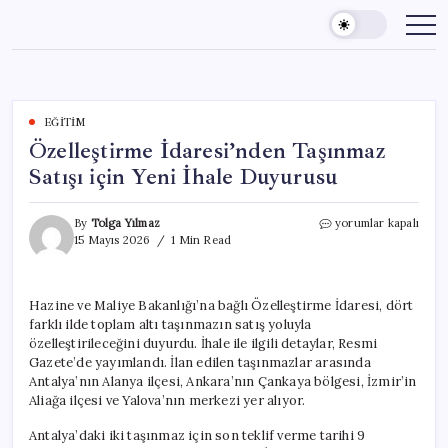
Skip
to
content
EĞITIM
Özelleştirme İdaresi’nden Taşınmaz
Satışı için Yeni İhale Duyurusu
Özelleştirme
By
Tolga Yılmaz
yorumlar kapalı
İdaresi’nden
15 Mayıs 2026
1 Min Read
Taşınmaz
Satışı
için
Hazine ve Maliye Bakanlığı’na bağlı Özelleştirme İdaresi, dört
Yeni
farklı ilde toplam altı taşınmazın satış yoluyla
İhale
Duyurusu
özelleştirileceğini duyurdu. İhale ile ilgili detaylar, Resmi
için
Gazete’de yayımlandı. İlan edilen taşınmazlar arasında
Antalya’nın Alanya ilçesi, Ankara’nın Çankaya bölgesi, İzmir’in
Aliağa ilçesi ve Yalova’nın merkezi yer alıyor.
Antalya’daki iki taşınmaz için son teklif verme tarihi 9