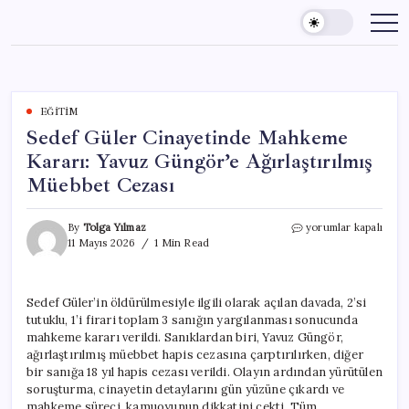
Skip
to
content
EĞITIM
Sedef Güler Cinayetinde Mahkeme
Kararı: Yavuz Güngör’e Ağırlaştırılmış
Müebbet Cezası
Sedef
By
Tolga Yılmaz
yorumlar kapalı
Güler
11 Mayıs 2026
1 Min Read
Cinayetinde
Mahkeme
Kararı:
Sedef Güler’in öldürülmesiyle ilgili olarak açılan davada, 2’si
Yavuz
tutuklu, 1’i firari toplam 3 sanığın yargılanması sonucunda
Güngör’e
Ağırlaştırılmış
mahkeme kararı verildi. Sanıklardan biri, Yavuz Güngör,
Müebbet
ağırlaştırılmış müebbet hapis cezasına çarptırılırken, diğer
Cezası
bir sanığa 18 yıl hapis cezası verildi. Olayın ardından yürütülen
için
soruşturma, cinayetin detaylarını gün yüzüne çıkardı ve
mahkeme süreci, kamuoyunun dikkatini çekti. Tüm