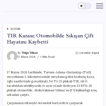
Skip
to
content
EĞITIM
TIR Kazası: Otomobilde Sıkışan Çift
Hayatını Kaybetti
TIR
By
Tolga Yılmaz
yorumlar kapalı
Kazası:
17 Mayıs 2026
1 Min Read
Otomobilde
Sıkışan
Çift
17 Mayıs 2026 tarihinde, Tarsus-Adana-Gaziantep (TAG)
Hayatını
otoyolunun 2. kilometresinde meydana gelen korkunç kaza,
Kaybetti
için
öğle saatlerinde gerçekleşti. 54 TA 23 plakalı TIR, Ali Ö.
tarafından sürülüyordu ve aynı yönde ilerleyen 33 BTD 28
plakalı otomobile, Abdurrahman Yılmaz’ın (57) kullandığı araç
arkadan çarptı.
Çarpmanın etkisiyle otomobil bariyerlere çarparak