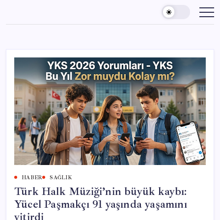
Skip
to
content
HABER
SAĞLIK
Türk Halk Müziği’nin büyük kaybı:
Yücel Paşmakçı 91 yaşında yaşamını
yitirdi