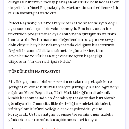
duygusal bir taziye mesajı paylaşan Akartürk, hem hocası hem
de şefi olan Yücel Paşmakçı’yı kaybetmenin tarif edilemez bir
hüzün yarattığını ifade etti.
“Yücel Paşmakçı yalnızca büyük bir şef ve akademisyen değil,
aynı zamanda eşsiz bir vefa insanıydı. Ben her zaman bir
televizyon programına veya canlı yayına çıktığımda mutlaka
beni arardı. Performansımı değerlendirir, o yapıcı ve sevgi
dolu eleştirileriyle her daim yanımda olduğunu hissettirirdi.
Değerli hocama Allah’tan rahmet; üzgün ailesine, tüm
sevenlerine ve Türk sanat çevresine içten başsağlığı
diliyorum. Türküler sahipsiz kaldı.”
TÜRKÜLERİN HAFIZASIYDI
91 yıllık yaşamına binlerce eserin notalarını, pek çok koro
şefliğini ve konservatuvarlarda yetiştirdiği yüzlerce öğrenciyi
sığdıran Yücel Paşmakçı, Türk Halk Müziği’nin akademik
kimlik kazanmasında en önemli yapı taşlarından biri olarak
görülüyordu. Onun titizlikle derlediği memleket türküleri,
Türkiye’nin kültürel belleği olarak arşivlerdeki yerini
koruyacak. Usta sanatçının cenaze töreninin önümüzdeki
günlerde ailesi tarafından açıklanması bekleniyor.