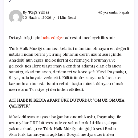
Türk
By
Tolga Yılmaz
yorumlar kapalı
Halk
20 Haziran 2026
1 Min Read
Müziği’nin
büyük
kaybı:
Detaylı bilgi için
bahsedeğer
adresini inceleyebilirsiniz.
Yücel
Paşmakçı
Türk Halk Müziği camiası, telafisi mümkün olmayan en değerli
91
ustalarından birini yitirmiş olmanın derin üzüntüsü içinde.
yaşında
yaşamını
Anadolu’nun eşsiz melodilerini derlemeye, korumaya ve
yitirdi
gelecek nesillere ulaştırmaya kendini adamış olan efsanevi
için
sanatçı, akademisyen, derlemeci ve koro şefi Yücel Paşmakçı,
91 yaşında hayata veda etti. Kültürümüze sayısız kalıcı eser
kazandıran bu usta ismin vefatı, başta müzik dünyası olmak
üzere tüm Türkiye’yi derinden etkiledi.
ACI HABERİ BEDİA AKARTÜRK DUYURDU: “OMUZ OMUZA
ÇALIŞTIK”
Müzik dünyasını yasa boğan bu önemli kaybı, Paşmakçı ile
uzun yıllar TRT bünyesinde ve sahnelerde birlikte çalışan
yakın arkadaşı ve Türk Halk Müziği’nin güçlü sesi Bedia
Akartürk kamuoyuna açıkladı. Sosyal medya üzerinden