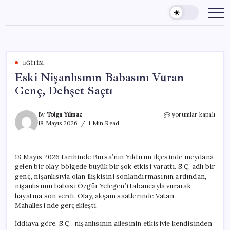
Skip
to
content
EĞITIM
Eski Nişanlısının Babasını Vuran
Genç, Dehşet Saçtı
Eski
By
Tolga Yılmaz
yorumlar kapalı
Nişanlısının
18 Mayıs 2026
1 Min Read
Babasını
Vuran
Genç,
18 Mayıs 2026 tarihinde Bursa’nın Yıldırım ilçesinde meydana
Dehşet
gelen bir olay, bölgede büyük bir şok etkisi yarattı. S.Ç. adlı bir
Saçtı
için
genç, nişanlısıyla olan ilişkisini sonlandırmasının ardından,
nişanlısının babası Özgür Yelegen’i tabancayla vurarak
hayatına son verdi. Olay, akşam saatlerinde Vatan
Mahallesi’nde gerçekleşti.
İddiaya göre, S.Ç., nişanlısının ailesinin etkisiyle kendisinden