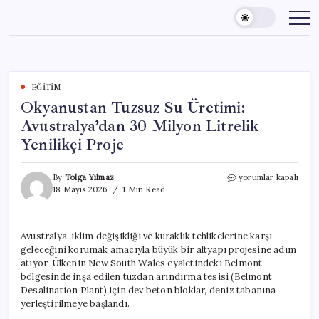
Skip
to
content
EĞITIM
Okyanustan Tuzsuz Su Üretimi:
Avustralya’dan 30 Milyon Litrelik
Yenilikçi Proje
Okyanustan
By
Tolga Yılmaz
yorumlar kapalı
Tuzsuz
18 Mayıs 2026
1 Min Read
Su
Üretimi:
Avustralya’dan
Avustralya, iklim değişikliği ve kuraklık tehlikelerine karşı
30
geleceğini korumak amacıyla büyük bir altyapı projesine adım
Milyon
Litrelik
atıyor. Ülkenin New South Wales eyaletindeki Belmont
Yenilikçi
bölgesinde inşa edilen tuzdan arındırma tesisi (Belmont
Proje
Desalination Plant) için dev beton bloklar, deniz tabanına
için
yerleştirilmeye başlandı.