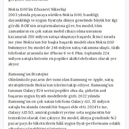
1100
için
Nokia 1100’ün Efsanevi Yükselişi
2003 yılında piyasaya sürülen Nokia 1100, basitliği,
dayanıklılığı ve uygun fiyatıyla dünya genelinde büyük bir ilgi
gördü. BGR’nin araştırmalarına göre, bu model, tüm
zamanların en çok satan mobil cihazı olma unvanını
kazanarak 250 milyon satışa ulaşmayı başardı. İkinci sırada
ise yine Nokia’nın bir başka başarılı modeli olan Nokia 1110
bulunuyor; bu model de 248 milyon satış rakamına ulaştı. Akıllı
telefonlar arasında ise iPhone 6 ve 6 Plus, toplamda 224
milyon satışla listenin en popüler akıllı telefonları olarak yer
alıyor.
Samsung’un Stratejisi
Günümüzde pazarın dev ismi olan Samsung ve Apple, satış
stratejilerinde Nokia’nın izlerini takip ediyor. Samsung’un
tanınan Galaxy S24 serisi popüler olsa da, şirketin asıl
başarısı uygun fiyatlı modellerde gizli. 2022 yılında
Samsung’un en çok satan telefonu Galaxy A13, 35 milyon
satışla bu alanda önemli bir başarı elde etti. 2024’te ise,
Galaxy A15 5G, amiral gemileri yerine orta segmentin bir
temsilcisi olarak öne çıkıyor. Bu model, dünya genelinde %2
pazar payı ile tüketicilerin hâlâ uygun fiyat-performans odaklı
cihazlara yöneldiğini gösteriyor.