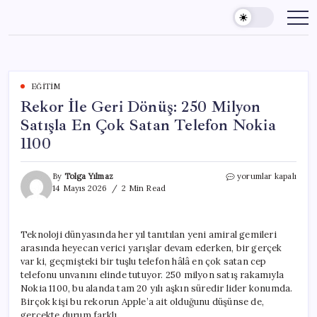
Skip
to
content
EĞITIM
Rekor İle Geri Dönüş: 250 Milyon
Satışla En Çok Satan Telefon Nokia
1100
Rekor
By
Tolga Yılmaz
yorumlar kapalı
İle
14 Mayıs 2026
2 Min Read
Geri
Dönüş:
250
Teknoloji dünyasında her yıl tanıtılan yeni amiral gemileri
Milyon
arasında heyecan verici yarışlar devam ederken, bir gerçek
Satışla
En
var ki, geçmişteki bir tuşlu telefon hâlâ en çok satan cep
Çok
telefonu unvanını elinde tutuyor. 250 milyon satış rakamıyla
Satan
Nokia 1100, bu alanda tam 20 yılı aşkın süredir lider konumda.
Telefon
Birçok kişi bu rekorun Apple’a ait olduğunu düşünse de,
Nokia
gerçekte durum farklı.