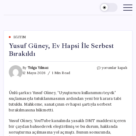
Skip
to
content
EĞITIM
Yusuf Güney, Ev Hapsi İle Serbest
Bırakıldı
Yusuf
By
Tolga Yılmaz
yorumlar kapalı
Güney,
12 Mayıs 2026
1 Min Read
Ev
Hapsi
İle
Ünlü şarkıcı Yusuf Güney, “Uyuşturucu kullanımını teşvik”
Serbest
suçlamasıyla tutuklanmasının ardından yeni bir karara tabi
Bırakıldı
için
tutuldu. Mahkeme, sanatçının ev hapsi şartıyla serbest
bırakılmasına hükmetti.
Yusuf Güney, YouTube kanalında yasaklı DMT maddesi içeren
bir çaydan bahsederek eleştirilmiş ve bu durum, hakkında
soruşturma açılmasına yol açmıştı. Bunun sonucunda,